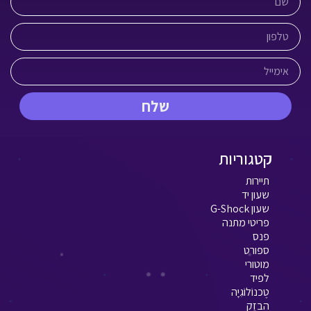
שלח
קטגוריות
תיירות
שעון יד
שעון G-Shock
פריטי מתנה
פנס
ספורט
מוטורי
לפיד
טֶכנוֹלוֹגִיָה
הֶבזֵק