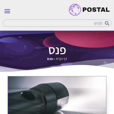
פנס
דף הבית
»
פנס