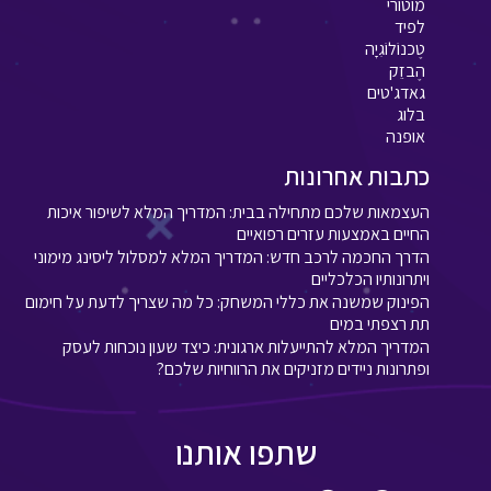
מוטורי
לפיד
טֶכנוֹלוֹגִיָה
הֶבזֵק
גאדג'טים
בלוג
אופנה
כתבות אחרונות
העצמאות שלכם מתחילה בבית: המדריך המלא לשיפור איכות
החיים באמצעות עזרים רפואיים
הדרך החכמה לרכב חדש: המדריך המלא למסלול ליסינג מימוני
ויתרונותיו הכלכליים
הפינוק שמשנה את כללי המשחק: כל מה שצריך לדעת על חימום
תת רצפתי במים
המדריך המלא להתייעלות ארגונית: כיצד שעון נוכחות לעסק
ופתרונות ניידים מזניקים את הרווחיות שלכם?
שתפו אותנו