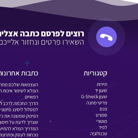
רוצים לפרסם כתבה אצלינ
השאירו פרטים ונחזור אלייכ
קטגוריות
כתבות אחרונות
תיירות
העצמאות שלכם מתחיל
שעון יד
המלא לשיפור איכות ה
שעון G-Shock
רפואיים
פריטי מתנה
הדרך החכמה לרכב ח
פנס
למסלול ליסינג מימוני ו
ספורט
הפינוק שמשנה את כל
מוטורי
שצריך לדעת על חימום
לפיד
המדריך המלא להתייעלו
טֶכנוֹלוֹגִיָה
נוכחות לעסק ופתרונות 